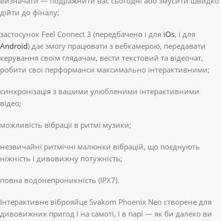
визначати — подражнити вас сьогодні або змусити швидко
дійти до фіналу;
застосунок Feel Connect 3 (передбачено і для
iOs
, і для
Android
) дає змогу працювати з вебкамерою, передавати
керування своїм глядачам, вести текстовий та відеочат,
робити свої перформанси максимально інтерактивними;
синхронізація з вашими улюбленими інтерактивними
відео;
можливість вібрації в ритмі музики;
незвичайні ритмічні малюнки вібрацій, що поєднують
ніжність і дивовижну потужність;
повна водонепроникність (IPX7).
Інтерактивне віброяйце Svakom Phoenix Neo створене для
дивовижних пригод і на самоті, і в парі — як би далеко ви