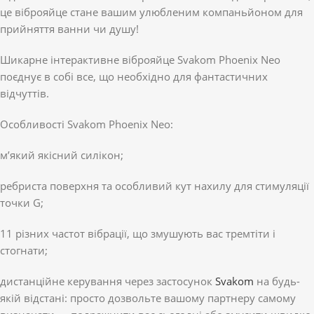
це віброяйце стане вашим улюбленим компаньйоном для
прийняття ванни чи душу!
Шикарне інтерактивне віброяйце Svakom Phoenix Neo
поєднує в собі все, що необхідно для фантастичних
відчуттів.
Особливості Svakom Phoenix Neo:
м’який якісний силікон;
ребриста поверхня та особливий кут нахилу для стимуляції
точки G;
11 різних частот вібрації, що змушують вас тремтіти і
стогнати;
дистанційне керування через застосунок
Svakom
на будь-
якій відстані: просто дозвольте вашому партнеру самому