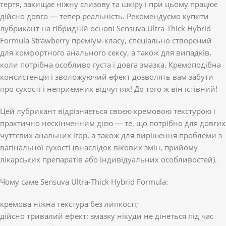
тертя, захищає ніжну слизову та шкіру і при цьому працює
дійсно довго — тепер реальність. Рекомендуємо купити
лубрикант на гібридній основі Sensuva Ultra-Thick Hybrid
Formula Strawberry преміум-класу, спеціально створений
для комфортного анального сексу, а також для випадків,
коли потрібна особливо густа і довга змазка. Кремоподібна
консистенція і зволожуючий ефект дозволять вам забути
про сухості і неприємних відчуттях! До того ж він їстівний!
Цей лубрикант відрізняється своєю кремовою текстурою і
практично нескінченним дією — те, що потрібно для довгих
чуттєвих анальних ігор, а також для вирішення проблеми з
вагінальної сухості (внаслідок вікових змін, прийому
лікарських препаратів або індивідуальних особливостей).
Чому саме Sensuva Ultra-Thick Hybrid Formula:
кремова ніжна текстура без липкості;
дійсно тривалий ефект: змазку нікуди не дінеться під час