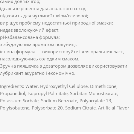
самих довгих ігор;
ідеальне рішення для анального сексу;
підходить для чутливої шкіри/слизової;
вирішує проблему недостатньої природної змазки;
надає зволожуючий ефект;
pH-збалансована формула;
з збуджуючим ароматом полуниці;
їстівна формула — використовуйте і для оральних ласк,
насолоджуючись солодким смаком.
Зручна пляшечка з дозатором дозволяє використовувати
лубрикант акуратно і економічно.
Ingredients: Water, Hydroxyethyl Cellulose, Dimethicone,
Propanediol, Isopropyl Palmitate, Sorbitan Monostearate,
Potassium Sorbate, Sodium Benzoate, Polyacrylate 13,
Polyisobutene, Polysorbate 20, Sodium Citrate, Artificial Flavor