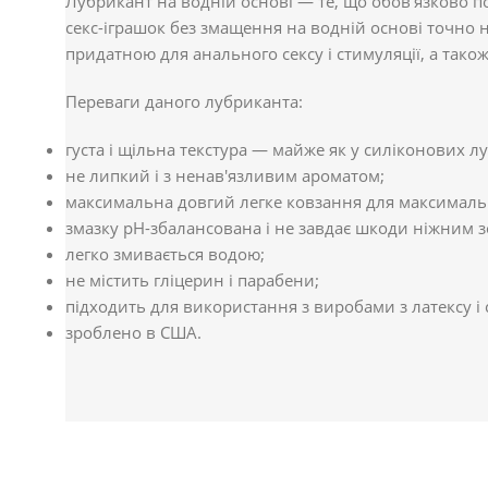
Лубрикант на водній основі — те, що обов'язково 
секс-іграшок без змащення на водній основі точно н
придатною для анального сексу і стимуляції, а тако
Переваги даного лубриканта:
густа і щільна текстура — майже як у силіконових л
не липкий і з ненав'язливим ароматом;
максимальна довгий легке ковзання для максималь
змазку pH-збалансована і не завдає шкоди ніжним
легко змивається водою;
не містить гліцерин і парабени;
підходить для використання з виробами з латексу і 
зроблено в США.