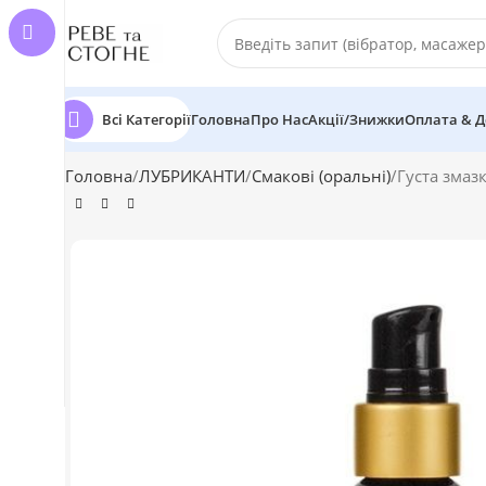
Всі Категорії
Головна
Про Нас
Акції/Знижки
Оплата & Д
Головна
ЛУБРИКАНТИ
Смакові (оральні)
Густа змазк