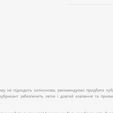
ому не підходить силіконова, рекомендуємо придбати лубр
й лубрикант забезпечить легке і довгий ковзання та при
.