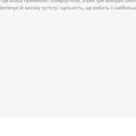
де ще більш приємною і комфортною, а вже при використанні
зпечує їй високу густоту і щільність, що робить її найбільш