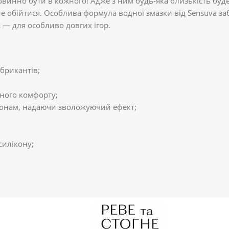
повинно бути в кожного! Адже з ним будь-яка близькість бу
е обійтися. Особлива формула водної змазки від Sensuva забе
ж — для особливо довгих ігор.
убрикантів;
ного комфорту;
 зонам, надаючи зволожуючий ефект;
силікону;