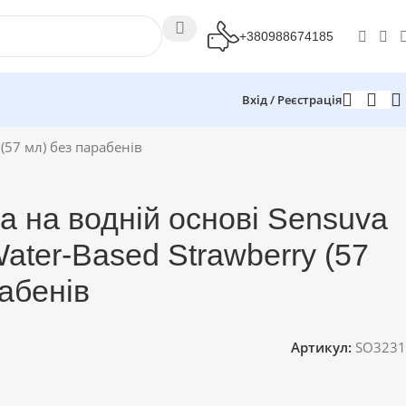
+380988674185
Вхід / Реєстрація
 (57 мл) без парабенів
а на водній основі Sensuva
Water-Based Strawberry (57
абенів
Артикул:
SO3231