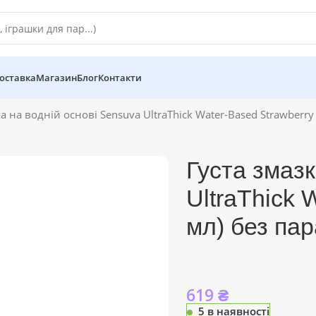
оставка
Магазин
Блог
Контакти
а на водній основі Sensuva UltraThick Water-Based Strawberry
Густа змазк
UltraThick 
мл) без пар
619
₴
5 в наявності