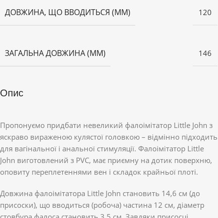
ДОВЖИНА, ЩО ВВОДИТЬСЯ (ММ)
120
ЗАГАЛЬНА ДОВЖИНА (ММ)
146
Опис
Пропонуємо придбати невеликий фалоімітатор Little John з
яскраво вираженою кулястої головкою – відмінно підходить
для вагінальної і анальної стимуляції. Фалоімітатор Little
John виготовлений з PVC, має приємну на дотик поверхню,
оповиту переплетеннями вен і складок крайньої плоті.
Довжина фалоімітатора Little John становить 14,6 см (до
присоски), що вводиться (робоча) частина 12 см, діаметр
стовбура фалоса становить 3,5 см. Завдяки присосці,