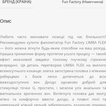
БРЕНД (КРАЇНА)
Fun Factory (Німеччина)
Опис
Любите часто змінювати позиції під час близькості?
Рекомендуємо купити фалоімітатор Fun Factory LIMBA FLEX
— його можна зігнути будь-яким способом на ваш розсуд.
Іграшка триматиме форму протягом усього процесу — такий
ефект можливий завдяки тонкому гнучкому стрижню
всередині. Ця деталь перетворює LIMBA FLEX на вмілого
всемогутнього коханця: злегка загострена головка з м’якими
реберцями з боків легко дотягнеться до всіх
важкодоступних зон. Дилдо однаково добрий для
стимуляції точки G, простати, і загалом усіх анальних та
вагінальних ерогенних зон. Витягнута головка дає змогу
м’яко та комфортно ввести дилдо, а плавні лінії та
невеликий м’який рельєф забезпечують додаткові приємні