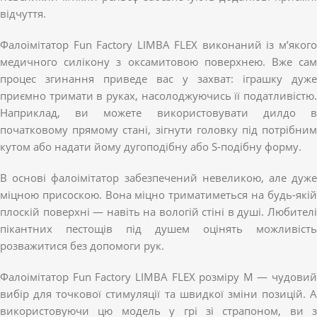
відчуття.
Фалоімітатор Fun Factory LIMBA FLEX виконаний із м’якого
медичного силікону з оксамитовою поверхнею. Вже сам
процес згинання приведе вас у захват: іграшку дуже
приємно тримати в руках, насолоджуючись її податливістю.
Наприклад, ви можете використовувати дилдо в
початковому прямому стані, зігнути головку під потрібним
кутом або надати йому дугоподібну або S-подібну форму.
В основі фалоімітатор забезпечений невеликою, але дуже
міцною присоскою. Вона міцно триматиметься на будь-якій
плоскій поверхні — навіть на вологій стіні в душі. Любителі
пікантних пестощів під душем оцінять можливість
розважитися без допомоги рук.
Фалоімітатор Fun Factory LIMBA FLEX розміру M — чудовий
вибір для точкової стимуляції та швидкої зміни позицій. А
використовуючи цю модель у грі зі страпоном, ви з