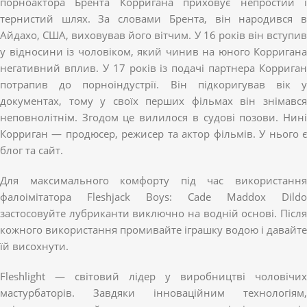
порноактора Брента Корригана приховує непростий і
тернистий шлях. За словами Брента, він народився в
Айдахо, США, виховував його вітчим. У 16 років він вступив
у відносини із чоловіком, який чинив на юного Корригана
негативний вплив. У 17 років із подачі партнера Корриган
потрапив до порноіндустрії. Він підкоригував вік у
документах, тому у своїх перших фільмах він знімався
неповнолітнім. Згодом це вилилося в судові позови. Нині
Корриган — продюсер, режисер та актор фільмів. У нього є
блог та сайт.
Для максимального комфорту під час використання
фалоімітатора Fleshjack Boys: Cade Maddox Dildo
застосовуйте лубриканти виключно на водній основі. Після
кожного використання промивайте іграшку водою і давайте
їй висохнути.
Fleshlight — світовий лідер у виробництві чоловічих
мастурбаторів. Завдяки інноваційним технологіям,