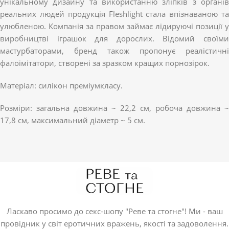
унікальному дизайну та використанню зліпків з органів
реальних людей продукція Fleshlight стала впізнаваною та
улюбленою. Компанія за правом займає лідируючі позиції у
виробництві іграшок для дорослих. Відомий своїми
мастурбаторами, бренд також пропонує реалістичні
фалоімітатори, створені за зразком кращих порнозірок.
Матеріал: силікон преміумкласу.
Розміри: загальна довжина ~ 22,2 см, робоча довжина ~
17,8 см, максимальний діаметр ~ 5 см.
Ласкаво просимо до секс-шопу "Реве та стогне"! Ми - ваш
провідник у світ еротичних вражень, якості та задоволення.