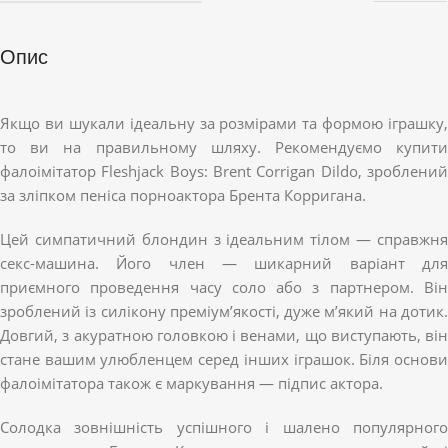
Опис
Якщо ви шукали ідеальну за розмірами та формою іграшку,
то ви на правильному шляху. Рекомендуємо купити
фалоімітатор Fleshjack Boys: Brent Corrigan Dildo, зроблений
за зліпком пеніса порноактора Брента Корригана.
Цей симпатичний блондин з ідеальним тілом — справжня
секс-машина. Його член — шикарний варіант для
приємного проведення часу соло або з партнером. Він
зроблений із силікону преміум’якості, дуже м’який на дотик.
Довгий, з акуратною головкою і венами, що виступають, він
стане вашим улюбленцем серед інших іграшок. Біля основи
фалоімітатора також є маркування — підпис актора.
Солодка зовнішність успішного і шалено популярного