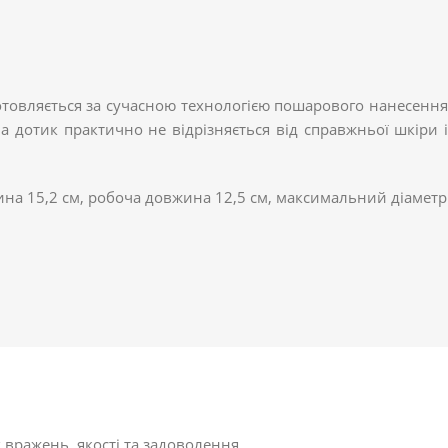
иготовляється за сучасною технологією пошарового нанесення
а дотик практично не відрізняється від справжньої шкіри і
жина 15,2 см, робоча довжина 12,5 см, максимальний діаметр
 вражень, якості та задоволення.