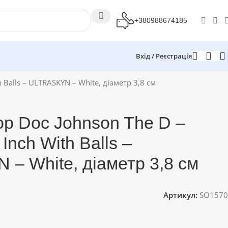
+380988674185
Вхід / Реєстрація
 Balls – ULTRASKYN – White, діаметр 3,8 см
ор Doc Johnson The D –
Inch With Balls –
– White, діаметр 3,8 см
Артикул:
SO1570