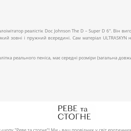
оімітатор реалістік Doc Johnson The D – Super D 6". Він в
'який зовні і пружний всередині. Сам матеріал ULTRASKYN н
ліпка реального пеніса, має середні розміри (загальна дов
-шопу "Реве та стогне"! Ми - ваш провідник у світ еротичних