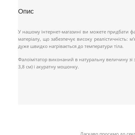
Опис
У нашому інтернет-магазині ви можете придбати фал
матеріалу, що забезпечує високу реалістичність: м
дуже швидко нагрівається до температури тіла.
Фалоімітатор виконаний в натуральну величину зі з
3,8 см) і акуратну мошонку.
Ласкаво просимо до секс