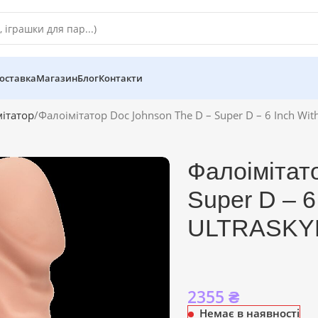
оставка
Магазин
Блог
Контакти
ітатор
Фалоімітатор Doc Johnson The D – Super D – 6 Inch With
Фалоімітат
Super D – 6 
ULTRASKYN 
2355
₴
Немає в наявності