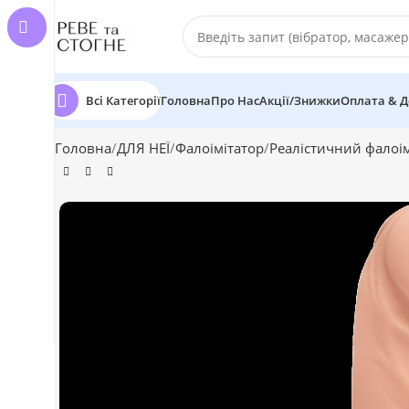
Всі Категорії
Головна
Про Нас
Акції/Знижки
Оплата & Д
Головна
ДЛЯ НЕЇ
Фалоімітатор
Реалістичний фалоім