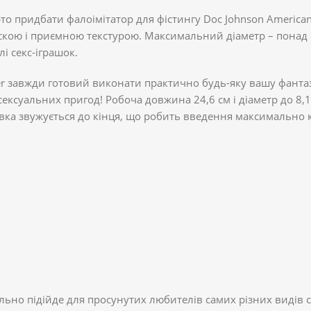
то придбати фалоімітатор для фістингу Doc Johnson American
кою і приємною текстурою. Максимальний діаметр – понад 8
 секс-іграшок.
 завжди готовий виконати практично будь-яку вашу фантазію!
сексуальних пригод! Робоча довжина 24,6 см і діаметр до 8,1
лівка звужується до кінця, що робить введення максимально
льно підійде для просунутих любителів самих різних видів с