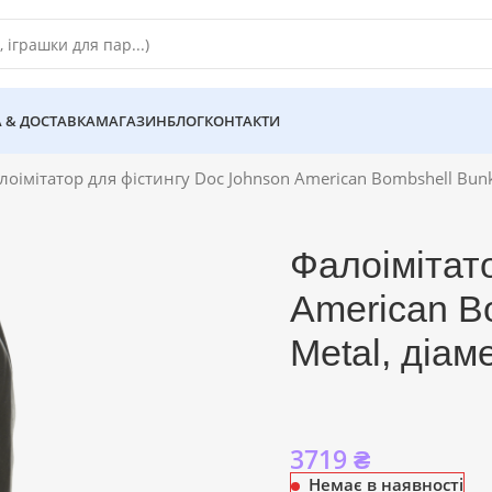
 & ДОСТАВКА
МАГАЗИН
БЛОГ
КОНТАКТИ
лоімітатор для фістингу Doc Johnson American Bombshell Bunke
Фалоімітат
American B
Metal, діам
3719
₴
Немає в наявності