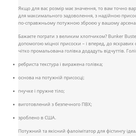
Якщо для вас розмір має значення, то вам точно вар
для максимального задоволення, з надійною присос
по-справжньому потужною зброєю у вашому арсеналі
Бажаєте пограти з великим хлопчиком? Bunker Buster
допомогою міцної присоски – і вперед, до яскравих 
чітко промальована голівка додадуть відчуттів. Го
ребриста текстура і виражена голівка;
основа на потужній присосці;
гнучке і пружне тіло;
виготовлений з безпечного ПВХ;
зроблено в США.
Потужний та якісний фалоімітатор для фістингу ідеа