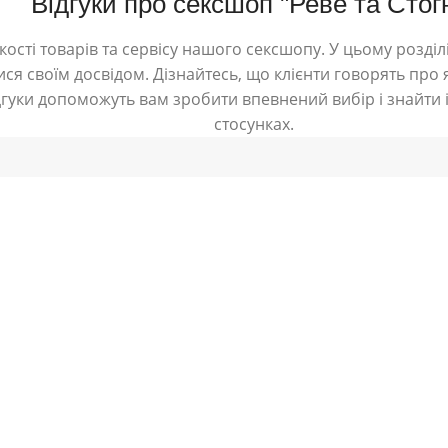
Відгуки про сексшоп "Реве та Стог
ості товарів та сервісу нашого сексшопу. У цьому розділі
ся своїм досвідом. Дізнайтесь, що клієнти говорять про я
дгуки допоможуть вам зробити впевнений вибір і знайти і
стосунках.