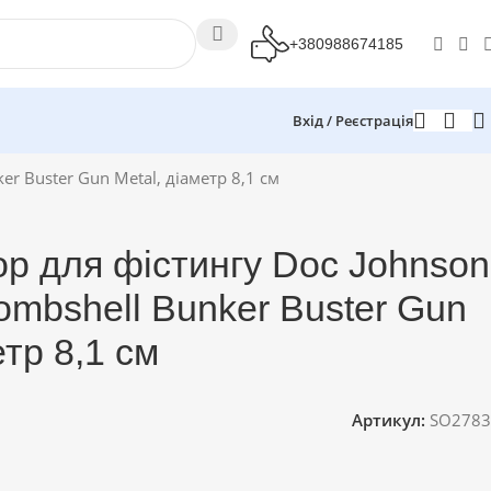
+380988674185
Вхід / Реєстрація
r Buster Gun Metal, діаметр 8,1 см
ор для фістингу Doc Johnson
ombshell Bunker Buster Gun
етр 8,1 см
Артикул:
SO2783