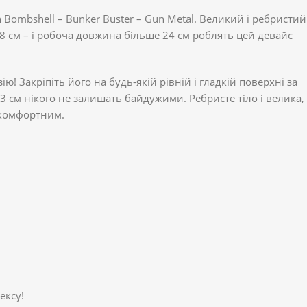
 Bombshell – Bunker Buster – Gun Metal. Великий і ребристий
 см – і робоча довжина більше 24 см роблять цей девайс
 Закріпіть його на будь-якій рівній і гладкій поверхні за
3 см нікого не залишать байдужими. Ребристе тіло і велика,
 комфортним.
ексу!