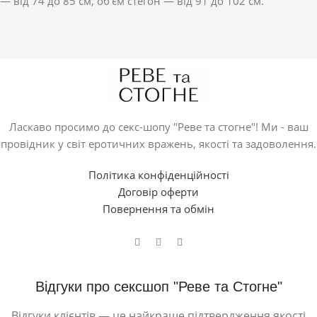
— від 74 до 85 см, об’єм стегон — від 91 до 102 см.
Ласкаво просимо до секс-шопу "Реве та стогне"! Ми - ваш
провідник у світ еротичних вражень, якості та задоволення.
Політика конфіденційності
Договір оферти
Повернення та обмін
Відгуки про сексшоп "Реве та Стогне"
Відгуки клієнтів — це найкраще підтвердження якості