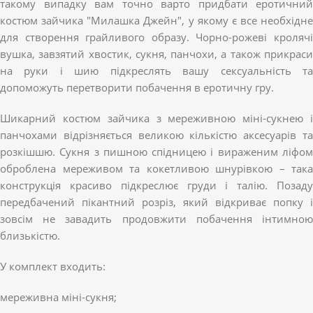
такому випадку вам точно варто придбати еротичний
костюм зайчика "Милашка Джейн", у якому є все необхідне
для створення грайливого образу. Чорно-рожеві кролячі
вушка, завзятий хвостик, сукня, панчохи, а також прикраси
на руки і шию підкреслять вашу сексуальність та
допоможуть перетворити побачення в еротичну гру.
Шикарний костюм зайчика з мереживною міні-сукнею і
панчохами відрізняється великою кількістю аксесуарів та
розкішшю. Сукня з пишною спідницею і вираженим ліфом
оброблена мереживом та кокетливою шнурівкою – така
конструкція красиво підкреслює груди і талію. Позаду
передбачений пікантний розріз, який відкриває попку і
зовсім не завадить продовжити побачення інтимною
близькістю.
У комплект входить:
мереживна міні-сукня;