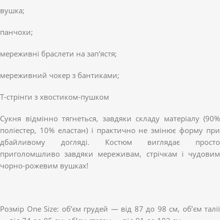
вушка;
панчохи;
мереживні браслети на зап'ястя;
мереживний чокер з бантиками;
Т-стрінги з хвостиком-пушком
Сукня відмінно тягнеться, завдяки складу матеріалу (90%
поліестер, 10% еластан) і практично не змінює форму при
дбайливому догляді. Костюм виглядає просто
приголомшливо завдяки мереживам, стрічкам і чудовим
чорно-рожевим вушках!
Розмір One Size: об’єм грудей — від 87 до 98 см, об’єм талії