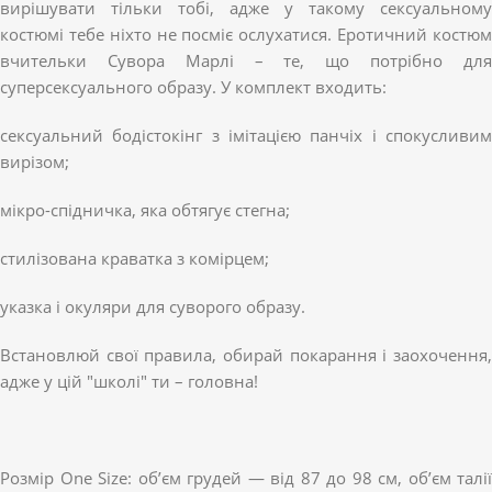
вирішувати тільки тобі, адже у такому сексуальному
костюмі тебе ніхто не посміє ослухатися. Еротичний костюм
вчительки Сувора Марлі – те, що потрібно для
суперсексуального образу. У комплект входить:
сексуальний бодістокінг з імітацією панчіх і спокусливим
вирізом;
мікро-спідничка, яка обтягує стегна;
стилізована краватка з комірцем;
указка і окуляри для суворого образу.
Встановлюй свої правила, обирай покарання і заохочення,
адже у цій "школі" ти – головна!
Розмір One Size: об’єм грудей — від 87 до 98 см, об’єм талії