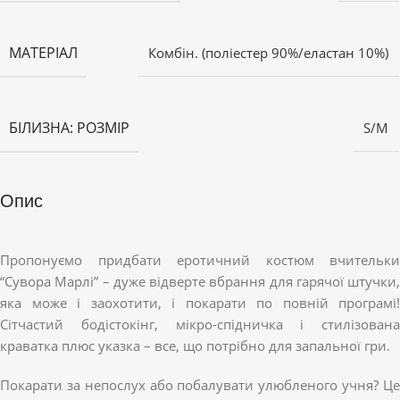
МАТЕРІАЛ
Комбін. (поліестер 90%/еластан 10%)
БІЛИЗНА: РОЗМІР
S/M
Опис
Пропонуємо придбати еротичний костюм вчительки
“Сувора Марлі” – дуже відверте вбрання для гарячої штучки,
яка може і заохотити, і покарати по повній програмі!
Сітчастий бодістокінг, мікро-спідничка і стилізована
краватка плюс указка – все, що потрібно для запальної гри.
Покарати за непослух або побалувати улюбленого учня? Це