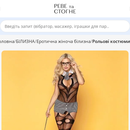
оловна
БІЛИЗНА
Еротична жіноча білизна
Рольові костюми