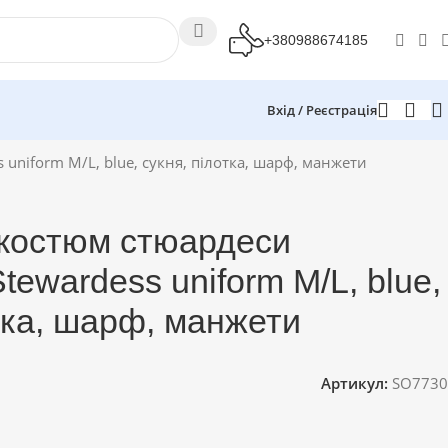
+380988674185
Вхід / Реєстрація
uniform M/L, blue, сукня, пілотка, шарф, манжети
костюм стюардеси
tewardess uniform M/L, blue,
тка, шарф, манжети
Артикул:
SO7730