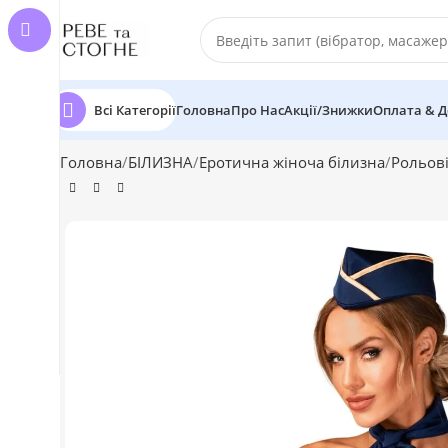
Всі Категорії
Головна
Про Нас
Акції/Знижки
Оплата & Д
Головна
БІЛИЗНА
Еротична жіноча білизна
Рольов