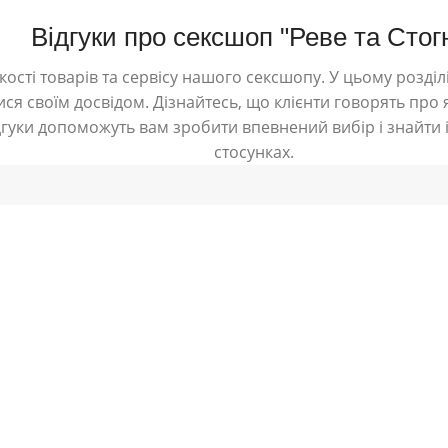
Відгуки про сексшоп "Реве та Стог
ості товарів та сервісу нашого сексшопу. У цьому розділі
ся своїм досвідом. Дізнайтесь, що клієнти говорять про я
дгуки допоможуть вам зробити впевнений вибір і знайти і
стосунках.