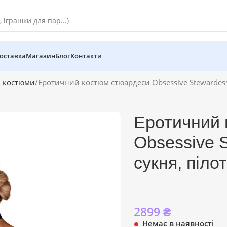
оставка
Магазин
Блог
Контакти
і костюми
Еротичний костюм стюардеси Obsessive Stewardess 
Еротичний 
Obsessive S
сукня, піло
2899
₴
Немає в наявності