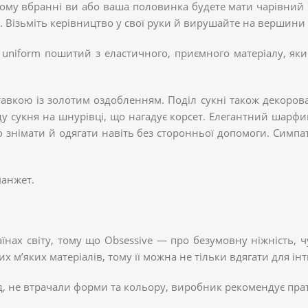
у вбранні ви або ваша половинка будете мати чарівний виг
і. Візьміть керівництво у свої руки й вирушайте на вершини
uniform пошитий з еластичного, приємного матеріалу, який
авкою із золотим оздобленням. Поділ сукні також декоров
аду сукня на шнурівці, що нагадує корсет. Елегантний шарф
 знімати й одягати навіть без сторонньої допомоги. Симпа
манжет.
нах світу, тому що Obsessive — про безумовну ніжність, чутт
х м’яких матеріалів, тому її можна не тільки вдягати для ін
д, не втрачали форми та кольору, виробник рекомендує прат