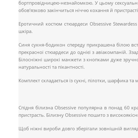
бортпровідницею-незнайомкою. У цьому сексуальном
обов’язково закінчиться ніччю кохання й пристраст
Еротичний костюм стюардеси Obsessive Stewardess 
шкіра.
Синя сукня-бодикон спереду прикрашена білою вст
прекрасної стюардеси до однієї з авіакомпаній. Зз
Білосніжні широкі манжети з кнопками дуже зручно
натуральності та пікантності.
Комплект складається із сукні, пілотки, шарфика та 
Спідня білизна Obsessive популярна в понад 60 краї
пристрасть. Білизну Obsessive пошито з високоякісни
Щоб ніжні вироби довго зберігали зовнішній вигля