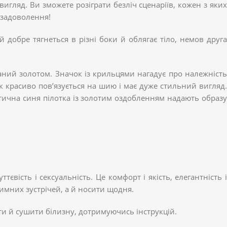
ляд. Ви зможете розіграти безліч сценаріїв, кожен з яких
 задоволення!
 добре тягнеться в різні боки й облягає тіло, немов друга
аний золотом. Значок із крильцями нагадує про належність
ик красиво пов’язується на шию і має дуже стильний вигляд.
тична синя пілотка із золотим оздобленням надають образу
євість і сексуальність. Це комфорт і якість, елегантність і
тимних зустрічей, а й носити щодня.
и й сушити білизну, дотримуючись інструкцій.