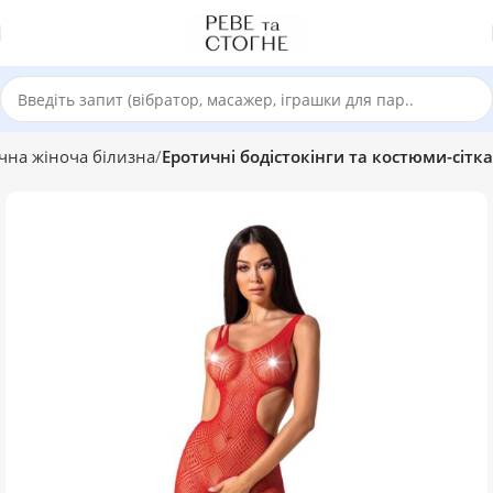
чна жіноча білизна
Еротичні бодістокінги та костюми-сітка