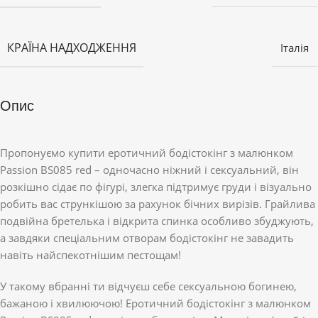
КРАЇНА НАДХОДЖЕННЯ
Італія
Опис
Пропонуємо купити еротичний бодістокінг з малюнком
Passion BS085 red – одночасно ніжний і сексуальний, він
розкішно сідає по фігурі, злегка підтримує груди і візуально
робить вас стрункішою за рахунок бічних вирізів. Грайлива
подвійна бретелька і відкрита спинка особливо збуджують,
а завдяки спеціальним отворам бодістокінг не завадить
навіть найспекотнішим пестощам!
У такому вбранні ти відчуєш себе сексуальною богинею,
бажаною і хвилюючою! Еротичний бодістокінг з малюнком