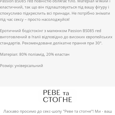
Passion BS085 red повністю облягає тіло. Матеріал м'який і
еластичний, так що він підлаштовується під вашу фігуру і
спокусливо підкреслить всі принади. Не потрібно знімати
під час сексу – просто насолоджуйся!
Еротичний бодістокінг з малюнком Passion BS085 red
виготовлений в Італії відповідно до високих європейських
стандартів. Рекомендоване делікатне прання при 30°.
Матеріал: 80% поліамід, 20% еластан
Розмір: універсальний
Ласкаво просимо до секс-шопу "Реве та стогне"! Ми - ваш