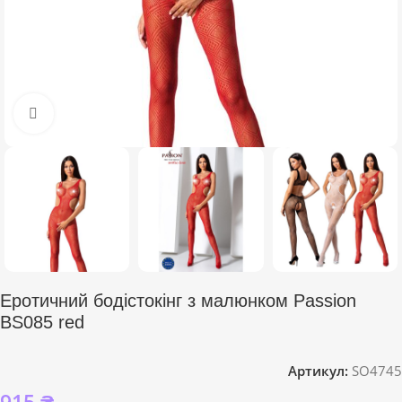
Click to enlarge
Еротичний бодістокінг з малюнком Passion
BS085 red
Артикул:
SO4745