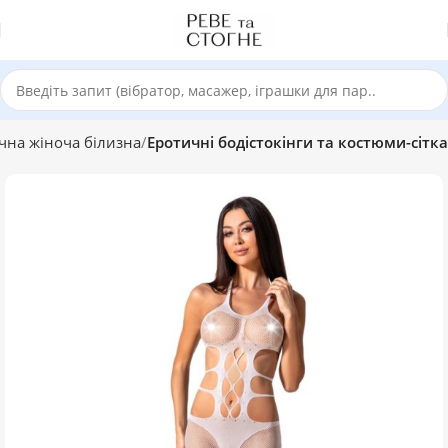
чна жіноча білизна
Еротичні бодістокінги та костюми-сітка