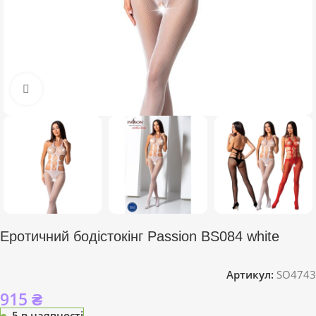
Click to enlarge
Еротичний бодістокінг Passion BS084 white
Артикул:
SO4743
915
₴
5 в наявності