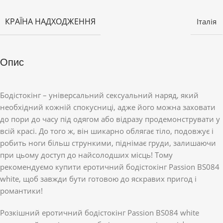
КРАЇНА НАДХОДЖЕННЯ
Італія
Опис
Бодістокінг – універсальний сексуальний наряд, який
необхідний кожній спокусниці, адже його можна заховати
до пори до часу під одягом або відразу продемонструвати у
всій красі. До того ж, він шикарно облягає тіло, подовжує і
робить ноги більш стрункими, піднімає груди, залишаючи
при цьому доступ до найсолодших місць! Тому
рекомендуємо купити еротичний бодістокінг Passion BS084
white, щоб завжди бути готовою до яскравих пригод і
романтики!
Розкішний еротичний бодістокінг Passion BS084 white