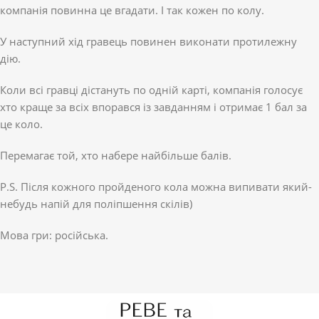
компанія повинна це вгадати. І так кожен по колу.
У наступний хід гравець повинен виконати протилежну
дію.
Коли всі гравці дістануть по одній карті, компанія голосує
хто краще за всіх впорався із завданням і отримає 1 бал за
це коло.
Перемагає той, хто набере найбільше балів.
P.S. Після кожного пройденого кола можна випивати який-
небудь напій для поліпшення скілів)
Мова гри: російська.