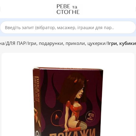
на
ДЛЯ ПАР
Ігри, подарунки, приколи, цукерки
Ігри, кубики