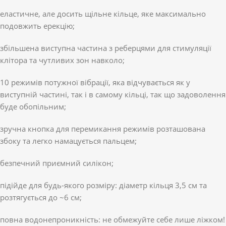
еластичне, але досить щільне кільце, яке максимально
подовжить ерекцію;
збільшена виступна частина з реберцями для стимуляції
клітора та чутливих зон навколо;
10 режимів потужної вібрації, яка відчувається як у
виступній частині, так і в самому кільці, так що задоволення
буде обопільним;
зручна кнопка для перемикання режимів розташована
збоку та легко намацується пальцем;
безпечний приємний силікон;
підійде для будь-якого розміру: діаметр кільця 3,5 см та
розтягується до ~6 см;
повна водонепроникність: не обмежуйте себе лише ліжком!