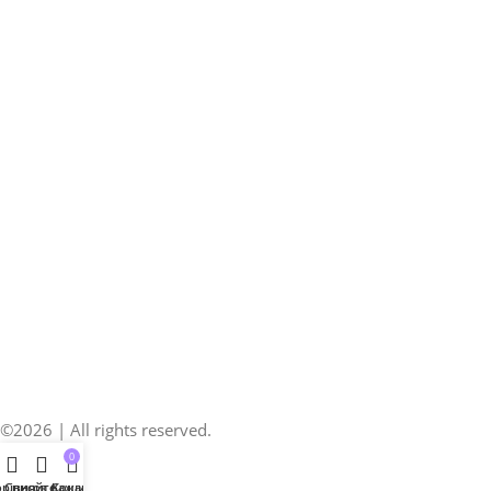
©2026 | All rights reserved.
0
рівняйте
Список бажань
Кошик