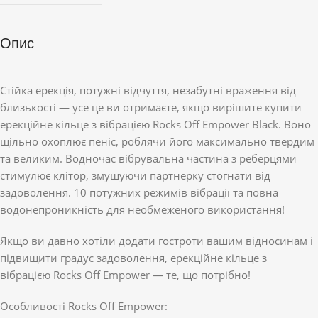
Опис
Стійка ерекція, потужні відчуття, незабутні враження від
близькості — усе це ви отримаєте, якщо вирішите купити
ерекційне кільце з вібрацією Rocks Off Empower Black. Воно
щільно охоплює пеніс, роблячи його максимально твердим
та великим. Водночас вібрувальна частина з реберцями
стимулює клітор, змушуючи партнерку стогнати від
задоволення. 10 потужних режимів вібрації та повна
водонепроникність для необмеженого використання!
Якщо ви давно хотіли додати гостроти вашим відносинам і
підвищити градус задоволення, ерекційне кільце з
вібрацією Rocks Off Empower — те, що потрібно!
Особливості Rocks Off Empower: