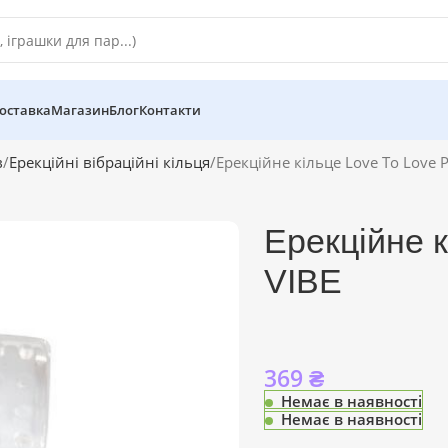
оставка
Магазин
Блог
Контакти
в
Ерекційні вібраційні кільця
Ерекційне кільце Love To Love 
Ерекційне 
VIBE
369
₴
Немає в наявності
Немає в наявності