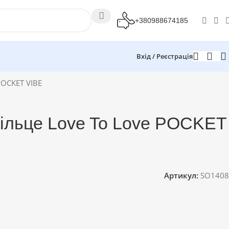
+380988674185
Вхід / Реєстрація
POCKET VIBE
кільце Love To Love POCKET
Артикул:
SO1408