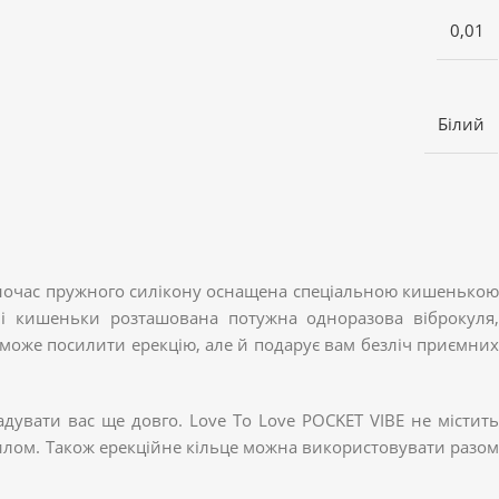
0,01
Білий
водночас пружного силікону оснащена спеціальною кишенькою
ні кишеньки розташована потужна одноразова віброкуля,
оможе посилити ерекцію, але й подарує вам безліч приємних
дувати вас ще довго. Love To Love POCKET VIBE не містить
илом. Також ерекційне кільце можна використовувати разом