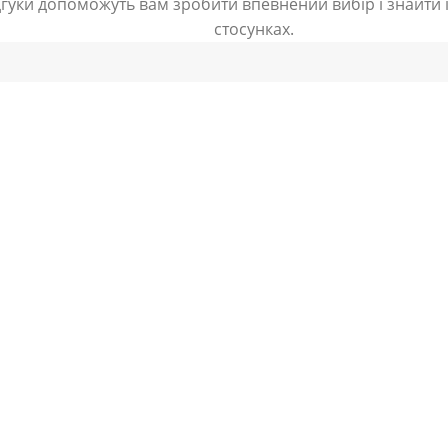
дгуки допоможуть вам зробити впевнений вибір і знайти і
стосунках.