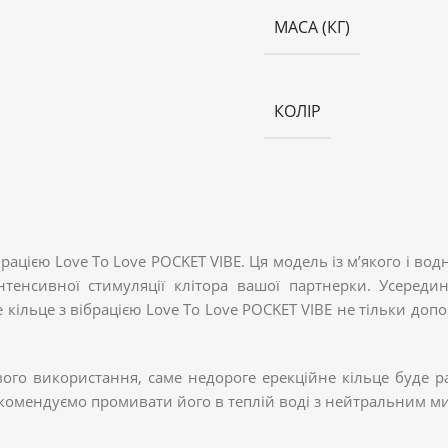
МАСА (КГ)
КОЛІР
брацією Love To Love POCKET VIBE. Ця модель із м’якого і 
тенсивної стимуляції клітора вашої партнерки. Усереди
кільце з вібрацією Love To Love POCKET VIBE не тільки доп
го використання, саме недороге ерекційне кільце буде ра
екомендуємо промивати його в теплій воді з нейтральним м