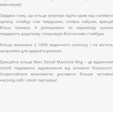
максимуму!
Завдяки тому, що кільце затримує відтік крові від статевого
органу, стовбур стає твердішим, голівка набухає, ерекція
більш тривала. А розташовані по периметру кульки
подарують додаткову стимуляцію біля основи стовбура.
Кільце виконано з 100% медичного силікону і не містить
шкідливих для здоров'я домішок.
Ерекційне кільце Marc Dorcel Maximize Ring – це відмінний
спосіб подовжити задоволення від інтимної близькості.
Скористайтеся можливістю доставити більше чуттєвих
насолод собі і своїй партнерці!