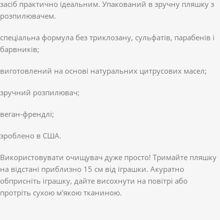
засіб практично ідеальним. Упакований в зручну пляшку з
розпилювачем.
спеціальна формула без триклозану, сульфатів, парабенів і
барвників;
виготовлений на основі натуральних цитрусових масел;
зручний розпилювач;
веган-френдлі;
зроблено в США.
Використовувати очищувач дуже просто! Тримайте пляшку
на відстані приблизно 15 см від іграшки. Акуратно
обприсніть іграшку, дайте висохнути на повітрі або
протріть сухою м'якою тканиною.