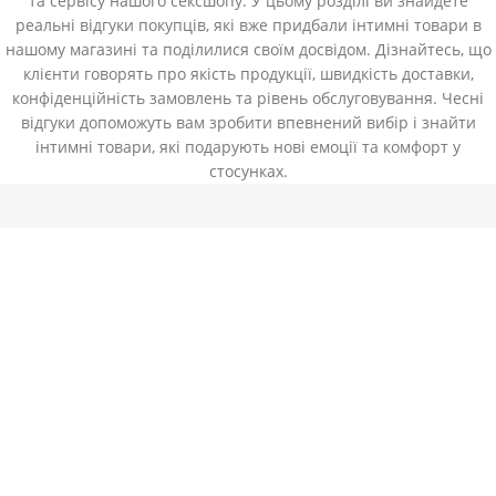
та сервісу нашого сексшопу. У цьому розділі ви знайдете
реальні відгуки покупців, які вже придбали інтимні товари в
нашому магазині та поділилися своїм досвідом. Дізнайтесь, що
клієнти говорять про якість продукції, швидкість доставки,
конфіденційність замовлень та рівень обслуговування. Чесні
відгуки допоможуть вам зробити впевнений вибір і знайти
інтимні товари, які подарують нові емоції та комфорт у
стосунках.