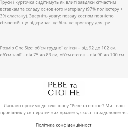
Труси і курточка сидітимуть як влиті завдяки сітчастим
вставкам та складу основного матеріалу (97% поліестеру +
3% еластану). Зверніть увагу: позаду костюм повністю
сітчастий, що відкриває ще більше простору для гри.
Розмір One Size: об'єм грудної клітки – від 92 до 102 см,
об'єм талії – від 75 до 83 см, об'єм стегон – від 90 до 100 см.
Ласкаво просимо до секс-шопу "Реве та стогне"! Ми - ваш
провідник у світ еротичних вражень, якості та задоволення.
Політика конфіденційності