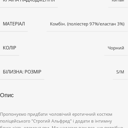
МАТЕРІАЛ
Комбін. (поліестер 97%/еластан 3%)
КОЛІР
Чорний
БІЛИЗНА: РОЗМІР
S/M
Опис
Пропонуємо придбати чоловічий еротичний костюм
поліцейського "Строгий Альфред" і додати в інтимну
близькість елемент гри. Ми надаємо вам все, що потрібно