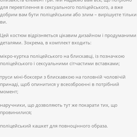
для перевтілення в сексуального поліцейського, а вже
добрим вам бути поліцейським або злим – вирішуєте тільки
ви.
Цей костюм відрізняється цікавим дизайном і продуманими
деталями. Зокрема, в комплект входить:
мікро-куртка поліцейського на блискавці, із позначкою
поліцейського і сексуальними сітчастими вставками;
труси міні-боксери з блискавкою на головній чоловічій
принаді, щоб опинитися у всеозброєнні в потрібний
момент;
наручники, що дозволяють тут же покарати тих, що
провинилися;
поліцейський кашкет для повноцінного образа.