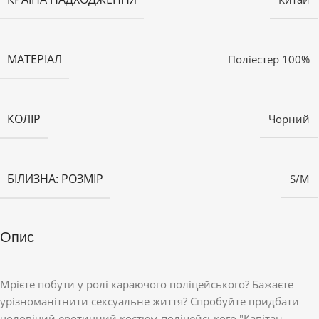
МАТЕРІАЛ
Поліестер 100%
КОЛІР
Чорний
БІЛИЗНА: РОЗМІР
S/M
Опис
Мрієте побути у ролі караючого поліцейського? Бажаєте
урізноманітнити сексуальне життя? Спробуйте придбати
чоловічий еротичний костюм поліцейського "Капітан