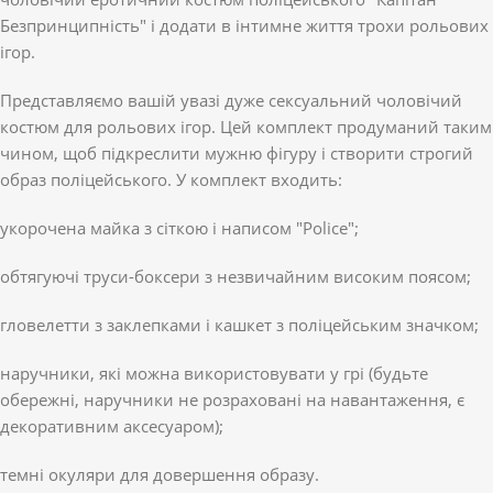
Безпринципність" і додати в інтимне життя трохи рольових
ігор.
Представляємо вашій увазі дуже сексуальний чоловічий
костюм для рольових ігор. Цей комплект продуманий таким
чином, щоб підкреслити мужню фігуру і створити строгий
образ поліцейського. У комплект входить:
укорочена майка з сіткою і написом "Police";
обтягуючі труси-боксери з незвичайним високим поясом;
гловелетти з заклепками і кашкет з поліцейським значком;
наручники, які можна використовувати у грі (будьте
обережні, наручники не розраховані на навантаження, є
декоративним аксесуаром);
темні окуляри для довершення образу.