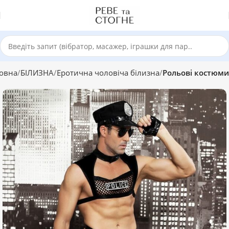
овна
БІЛИЗНА
Еротична чоловіча білизна
Рольові костюми