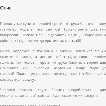
Опис
Пропонуємо купити чоловічі еротичні труси Слоник – нову
грайливу модель, яка хвилює! Труси-стрінги ідеально
підкреслять мужнє тіло і відкриють сідниці. Подовжений
хобот так і підштовхує до еротичних фантазій!
Мила мордочка з вушками і очками викликає тільки
позитивні емоції, а довгий хобот підкреслює чоловічу
гідність. Такі чоловічі еротичні труси Слоник створені для
найсміливіших! Яскравий червоний колір підвищує
настрій! Пласкі гумки легко розтягуються і забезпечують
комфортну посадку.
Чоловічі еротичні труси Слоник знадобляться і для
побачень, що запам'ятаються, і для екзотичних виступів.
Склад: 90% поліестер, 10% еластан