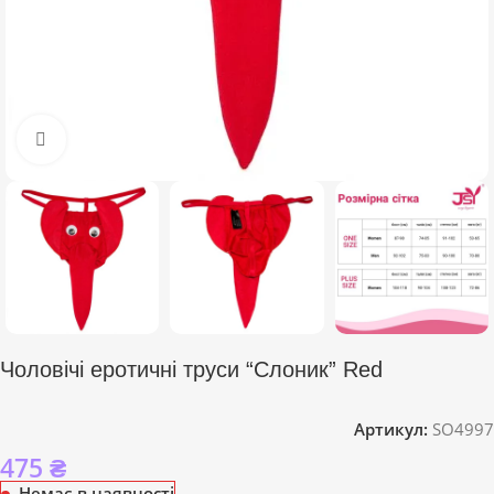
Click to enlarge
Чоловічі еротичні труси “Слоник” Red
Артикул:
SO4997
475
₴
Немає в наявності