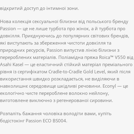
відкритий доступ до інтимної зони.
Нова колекція сексуальної білизни від польського бренду
Passion — це не лише турбота про жінок, а й турбота про
довкілля. Приєднуючись до популярних світових брендів,
які виступають за збереження чистоти довкілля та
природних ресурсів, Passion випустив лінію білизни з
перероблених матеріалів. Поліамідна пряжа Roica™ V550 від
Asahi Kasel — це еластичний стійкий матеріал преміального
рівня із сертифікатом Cradle-to-Cradle Gold Level, який після
використання швидко розкладається, не виділяючи в
навколишнє середовище шкідливі речовини. Econyl — це
екологічно чисте перероблене волокно нейлону,
виготовлене виключно з регенерованої сировини.
Розпаліть бажання чоловіка володіти вами, купіть
бодістокінг Passion ECO BS004.