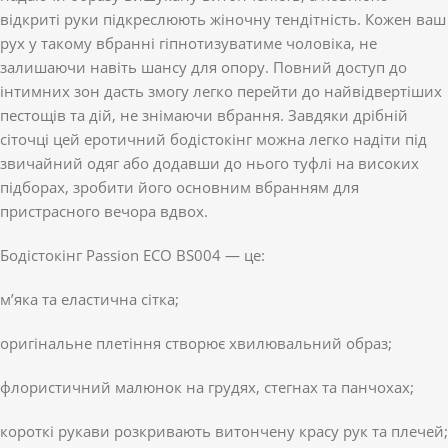
відкриті руки підкреслюють жіночну тендітність. Кожен ваш
рух у такому вбранні гіпнотизуватиме чоловіка, не
залишаючи навіть шансу для опору. Повний доступ до
інтимних зон дасть змогу легко перейти до найвідвертіших
пестощів та дій, не знімаючи вбрання. Завдяки дрібній
сіточці цей еротичний бодістокінг можна легко надіти під
звичайний одяг або додавши до нього туфлі на високих
підборах, зробити його основним вбранням для
пристрасного вечора вдвох.
Бодістокінг Passion ECO BS004 — це:
м’яка та еластична сітка;
оригінальне плетіння створює хвилювальний образ;
флористичний малюнок на грудях, стегнах та панчохах;
короткі рукави розкривають витончену красу рук та плечей;