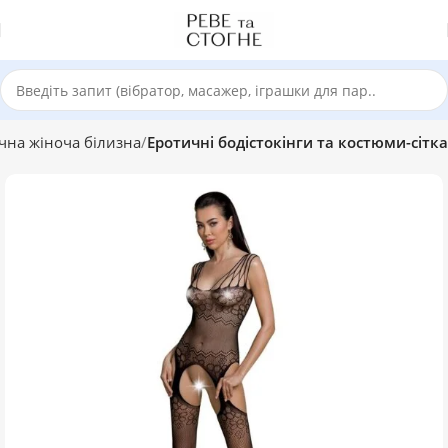
чна жіноча білизна
Еротичні бодістокінги та костюми-сітка