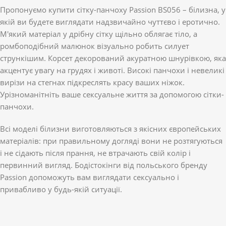
Пропонуємо купити сітку-панчоху Passion BS056 – білизна, у
якій ви будете виглядати надзвичайно чуттєво і еротично.
М'який матеріал у дрібну сітку щільно облягає тіло, а
ромбоподібний малюнок візуально робить силует
стрункішим. Корсет декорований акуратною шнурівкою, яка
акцентує увагу на грудях і животі. Високі панчохи і невеликі
вирізи на стегнах підкреслять красу ваших ніжок.
Урізноманітніть ваше сексуальне життя за допомогою сітки-
панчохи.
Всі моделі білизни виготовляються з якісних європейських
матеріалів: при правильному догляді вони не розтягуються
і не сідають після прання, не втрачають свій колір і
первинний вигляд. Бодістокінги від польського бренду
Passion допоможуть вам виглядати сексуально і
привабливо у будь-якій ситуації.