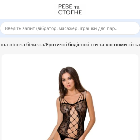
чна жіноча білизна
Еротичні бодістокінги та костюми-сітка