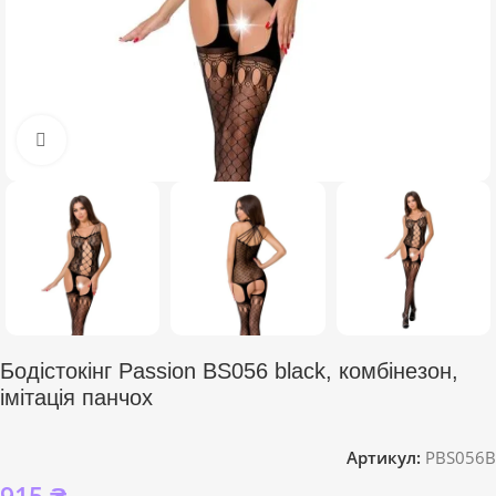
Click to enlarge
Бодістокінг Passion BS056 black, комбінезон,
імітація панчох
Артикул:
PBS056B