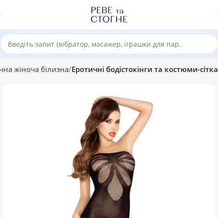
чна жіноча білизна
Еротичні бодістокінги та костюми-сітка