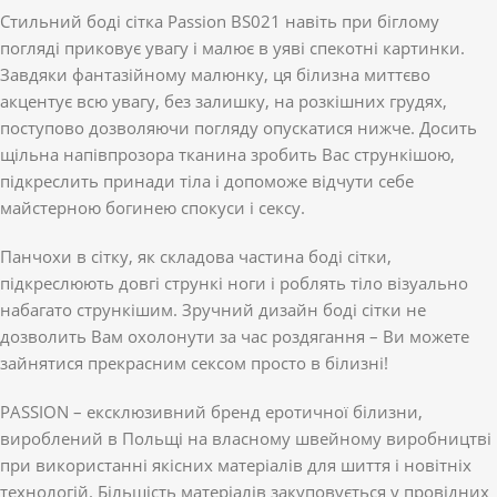
Стильний боді сітка Passion BS021 навіть при біглому
погляді приковує увагу і малює в уяві спекотні картинки.
Завдяки фантазійному малюнку, ця білизна миттєво
акцентує всю увагу, без залишку, на розкішних грудях,
поступово дозволяючи погляду опускатися нижче. Досить
щільна напівпрозора тканина зробить Вас стрункішою,
підкреслить принади тіла і допоможе відчути себе
майстерною богинею спокуси і сексу.
Панчохи в сітку, як складова частина боді сітки,
підкреслюють довгі стрункі ноги і роблять тіло візуально
набагато стрункішим. Зручний дизайн боді сітки не
дозволить Вам охолонути за час роздягання – Ви можете
зайнятися прекрасним сексом просто в білизні!
PASSION – ексклюзивний бренд еротичної білизни,
вироблений в Польщі на власному швейному виробництві
при використанні якісних матеріалів для шиття і новітніх
технологій. Більшість матеріалів закуповується у провідних