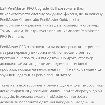
Цей PeniMaster PRO Upgrade Kit II дозволить Вам
використовувати систему вакуумної фіксації, як на Вашому
PeniMaster Chrome або PeniMaster Gold, так і з
використанням ременя, який йде в комплекті – стретчер.
Таким чином, Ви отримуєте повний комплект PeniMaster
PRO Premium.
PeniMaster PRO з кріпленням на основі ременя – стретчер –
має ряд переваг у використанні. По-перше, стретчер
практично непомітний під одягом. По-друге, стретчер
дозволяє займатися деякими видами спорту (легкі
пробіжки, поїздка на велосипеді і т.п.). І найголовніше – це
зручність одягання і регулювання натягу.
Тканина, з якої зроблений ремінь, дуже міцна і зносостійка,
легко стирається у пральній машині при температурі до 60
градусів. Економна змазка ProMaster Comfort&Care
дозволить полегшити одягання вакуумної насадки на