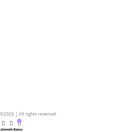
©2026 | All rights reserved.
0
рівняйте
Список бажань
Кошик