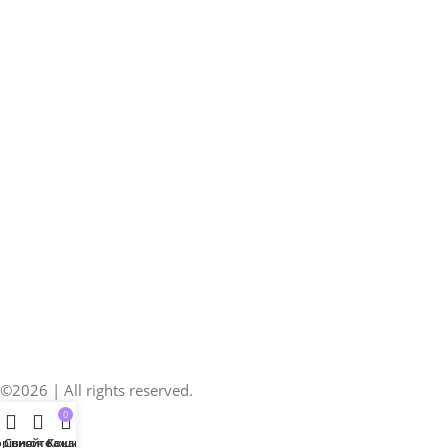
©2026 | All rights reserved.
0
рівняйте
Список бажань
Кошик