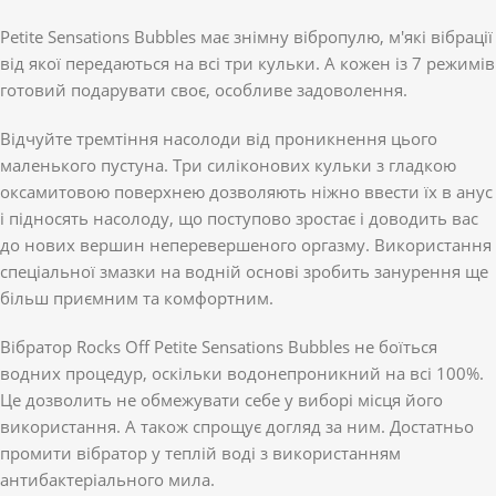
Petite Sensations Bubbles має знімну вібропулю, м'які вібрації
від якої передаються на всі три кульки. А кожен із 7 режимів
готовий подарувати своє, особливе задоволення.
Відчуйте тремтіння насолоди від проникнення цього
маленького пустуна. Три силіконових кульки з гладкою
оксамитовою поверхнею дозволяють ніжно ввести їх в анус
і підносять насолоду, що поступово зростає і доводить вас
до нових вершин неперевершеного оргазму. Використання
спеціальної змазки на водній основі зробить занурення ще
більш приємним та комфортним.
Вібратор Rocks Off Petite Sensations Bubbles не боїться
водних процедур, оскільки водонепроникний на всі 100%.
Це дозволить не обмежувати себе у виборі місця його
використання. А також спрощує догляд за ним. Достатньо
промити вібратор у теплій воді з використанням
антибактеріального мила.