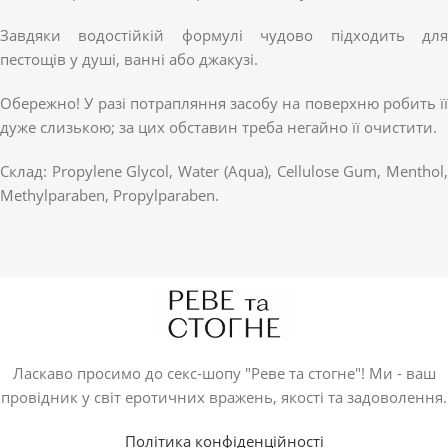
Завдяки водостійкій формулі чудово підходить для
пестощів у душі, ванні або джакузі.
Обережно! У разі потрапляння засобу на поверхню робить її
дуже слизькою; за цих обставин треба негайно її очистити.
Склад: Propylene Glycol, Water (Aqua), Cellulose Gum, Menthol,
Methylparaben, Propylparaben.
Ласкаво просимо до секс-шопу "Реве та стогне"! Ми - ваш
провідник у світ еротичних вражень, якості та задоволення.
Політика конфіденційності