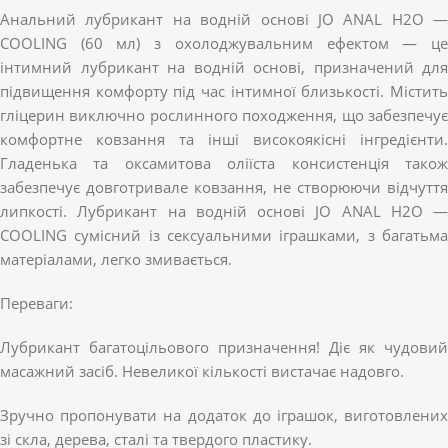
Анальний лубрикант на водній основі JO ANAL H2O —
COOLING (60 мл) з охолоджувальним ефектом — це
інтимний лубрикант на водній основі, призначений для
підвищення комфорту під час інтимної близькості. Містить
гліцерин виключно рослинного походження, що забезпечує
комфортне ковзання та інші високоякісні інгредієнти.
Гладенька та оксамитова оліїста консистенція також
забезпечує довготривале ковзання, не створюючи відчуття
липкості. Лубрикант на водній основі JO ANAL H2O —
COOLING сумісний із сексуальними іграшками, з багатьма
матеріалами, легко змивається.
Переваги:
Лубрикант багатоцільового призначення! Діє як чудовий
масажний засіб. Невеликої кількості вистачає надовго.
Зручно пропонувати на додаток до іграшок, виготовлених
зі скла, дерева, сталі та твердого пластику.