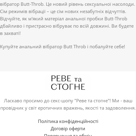
вібратор Butt-Throb. Це новий рівень сексуальної насолоди.
Сім режимів вібрації – це сім нових незабутніх відчуттів.
Відчуйте, як м'який матеріал анальної пробки Butt-Throb
дбайливо і пристрасно вібруває по всій довжині. Ви будете
в захваті!
Купуйте анальний вібратор Butt Throb і побалуйте себе!
Ласкаво просимо до секс-шопу "Реве та стогне"! Ми - ваш
провідник у світ еротичних вражень, якості та задоволення.
Політика конфіденційності
Договір оферти
Повернення та обмін