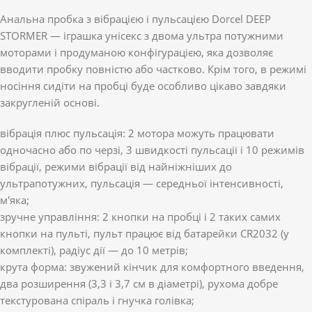
Анальна пробка з вібрацією і пульсацією Dorcel DEEP
STORMER — іграшка унісекс з двома ультра потужними
моторами і продуманою конфігурацією, яка дозволяє
вводити пробку повністю або частково. Крім того, в режимі
носіння сидіти на пробці буде особливо цікаво завдяки
закругленій основі.
вібрація плюс пульсація: 2 мотора можуть працювати
одночасно або по черзі, 3 швидкості пульсації і 10 режимів
вібрації, режими вібрації від найніжніших до
ультрапотужних, пульсація — середньої інтенсивності,
м'яка;
зручне управління: 2 кнопки на пробці і 2 таких самих
кнопки на пульті, пульт працює від батарейки CR2032 (у
комплекті), радіус дії — до 10 метрів;
крута форма: звужений кінчик для комфортного введення,
два розширення (3,3 і 3,7 см в діаметрі), рухома добре
текстурована спіраль і гнучка голівка;